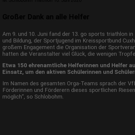
M. Schlobohm
Triathlon
16. Juni 2026
Großer Dank an alle Helfer
Am 9. und 10. Juni fand der 13. go sports triathlon
und Bildung, der Sportjugend im Kreissportbund Cux
großem Engagement die Organisation der Sportverans
hatten die Veranstalter viel Glück, die wenigen Trop
Etwa 150 ehrenamtliche Helferinnen und Helfer a
Einsatz, um den aktiven Schülerinnen und Schüler
Im Namen des gesamten Orga-Teams sprach der VfL-V
Förderinnen und Förderern dieses sportlichen Riese
möglich“, so Schlobohm.