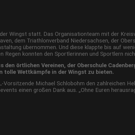
 in der Wingst statt. Das Organisationteam mit der Kr
haven, dem Triathlonverband Niedersachsen, der Obe
taltung übernommen. Und diese klappte bis auf wenig
fen Regen konnten den Sportlerinnen und Sportlern nic
us den örtlichen Vereinen, der Oberschule Cadenb
n tolle Wettkämpfe in der Wingst zu bieten.
orsitzende Michael Schlobohm den zahlreichen Helf
nevents einen großen Dank aus. „Ohne Euren herausrag