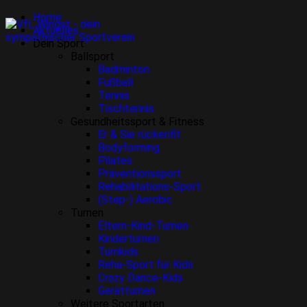
Home
Aktuelles
Dein Sport
Ballsport
Badminton
Fußball
Tennis
Tischtennis
Gesundheitssport & Fitness
Er & Sie rückenfit
Bodyforming
Pilates
Präventionssport
Rehabilitations-Sport
(Step-) Aerobic
Turnen
Eltern-Kind-Turnen
Kinderturnen
Turnkids
Reha-Sport für Kids
Crazy Dance-Kids
Gerätturnen
Weitere Sportarten