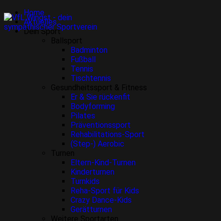
Home
Aktuelles
Dein Sport
Ballsport
Badminton
Fußball
Tennis
Tischtennis
Gesundheitssport & Fitness
Er & Sie rückenfit
Bodyforming
Pilates
Präventionssport
Rehabilitations-Sport
(Step-) Aerobic
Turnen
Eltern-Kind-Turnen
Kinderturnen
Turnkids
Reha-Sport für Kids
Crazy Dance-Kids
Gerätturnen
Weitere Sportarten